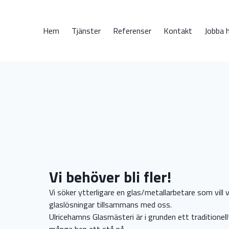
Hem
Tjänster
Referenser
Kontakt
Jobba 
Vi behöver bli fler!
Vi söker ytterligare en glas/metallarbetare som vil
glaslösningar tillsammans med oss.
Ulricehamns Glasmästeri är i grunden ett traditionell
många ben att stå på.