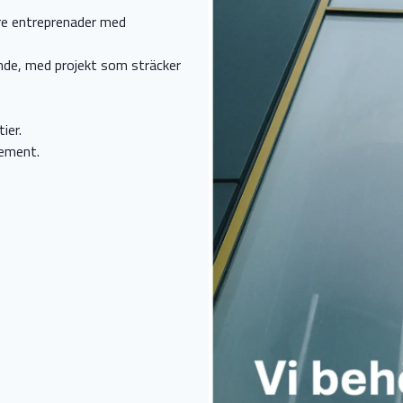
re entreprenader med
ande, med projekt som sträcker
ier.
element.